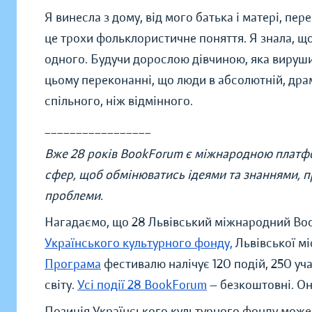
Я винесла з дому, від мого батька і матері, пе
це трохи фольклористичне поняття. Я знала, що
одного. Будучи дорослою дівчиною, яка вирушил
цьому переконанні, що люди в абсолютній, дра
спільного, ніж відмінного.
_________________
Вже 28 років BookForum є міжнародною платфо
сфер, щоб обмінюватись ідеями та знаннями, 
проблеми.
Нагадаємо, що 28 Львівський міжнародний Boo
Українського культурного фонду,
Львівської мі
Програма
фестивалю налічує 120 подій, 250 учас
світу.
Усі події 28 BookForum
— безкоштовні. Он
Позиція Українського культурного фонду може 