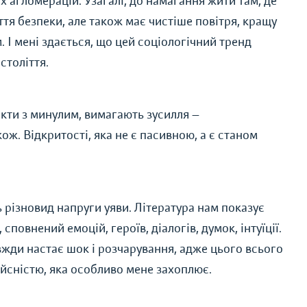
х агломерацій. Узагалі, до намагання жити там, де
тя безпеки, але також має чистіше повітря, кращу
. І мені здається, що цей соціологічний тренд
століття.
акти з минулим, вимагають зусилля —
ож. Відкритості, яка не є пасивною, а є станом
ь різновид напруги уяви. Література нам показує
сповнений емоцій, героїв, діалогів, думок, інтуїції.
завжди настає шок і розчарування, адже цього всього
ійсністю, яка особливо мене захоплює.