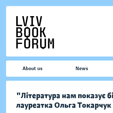
About us
News
"Література нам показує б
лауреатка Ольга Токарчук