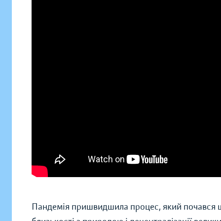
Пандемія пришвидшила процес, який почався ще