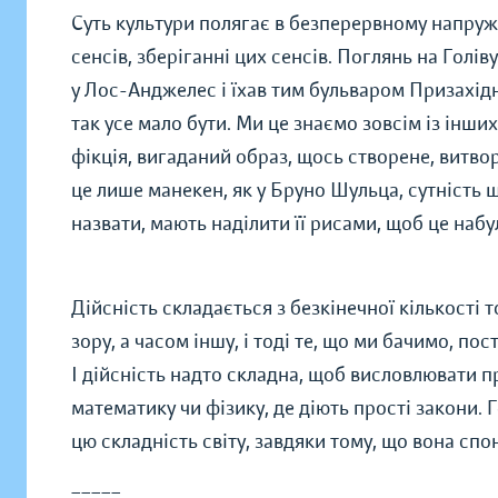
Суть культури полягає в безперервному напруже
сенсів, зберіганні цих сенсів. Поглянь на Голівуд
у Лос-Анджелес і їхав тим бульваром Призахі
так усе мало бути. Ми це знаємо зовсім із інши
фікція, вигаданий образ, щось створене, витвор
це лише манекен, як у Бруно Шульца, сутність щ
назвати, мають наділити її рисами, щоб це набул
Дійсність складається з безкінечної кількості
зору, а часом іншу, і тоді те, що ми бачимо, по
І дійсність надто складна, щоб висловлювати п
математику чи фізику, де діють прості закони.
цю складність світу, завдяки тому, що вона сп
_____