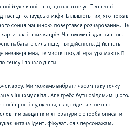
нні й уявлянні того, що нас оточує. Творенні
 і всі ці голівудські міфи. Більшість тих, хто поїхав
дного сонця машиною, повертався розчарованим. Не
х картинок, інших кадрів. Часом мені здається, що
ене набагато сильніше, ніж дійсність. Дійсність —
е незавершена, це мистецтво, література мають її
о сенсу і почало діяти.
 точок зору. Ми можемо вибрати часом таку точку
стане в іншому світлі. Але треба бути свідомим цього.
ро неї прості судження, якщо йдеться не про
 Головним завданням літератури є спроба описати
онукає читача ідентифікуватися з персонажами.