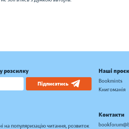
у розсилку
Наші проє
Bookmints
Підписатись
Книгоманія
Контакти
bookforum@b
ні на популяризацію читання, розвиток