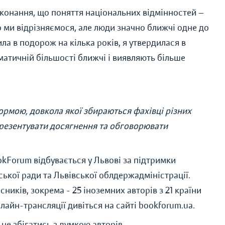
реконання, що поняття національних відмінностей —
 ми відрізняємося, але люди значно ближчі одне до
а в подорож на кілька років, я утвердилася в
матичній більшості ближчі і виявляють більше
рмою, довкола якої збираються фахівці різних
презентувати досягнення та обговорювати
kForum відбувається у Львові за підтримки
ської ради та Львівської облдержадміністрації.
ників, зокрема - 25 іноземних авторів з 21 країни
лайн-трансляції дивіться на сайті bookforum.ua.
не збігатись з думкою авторів.