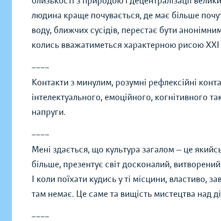
близькості з природою і децентралізації велики
людина краще почувається, де має більше почут
воду, ближчих сусідів, перестає бути анонімним
колись вважатиметься характерною рисою XXI 
____
Контакти з минулим, розумні рефлексійні конт
інтелектуального, емоційного, когнітивного так
напруги.
____
Мені здається, що культура загалом — це якийс
більше, презентує світ досконалий, витворений, 
І коли поїхати кудись у ті місцини, властиво, 
там немає. Це саме та вищість мистецтва над д
____