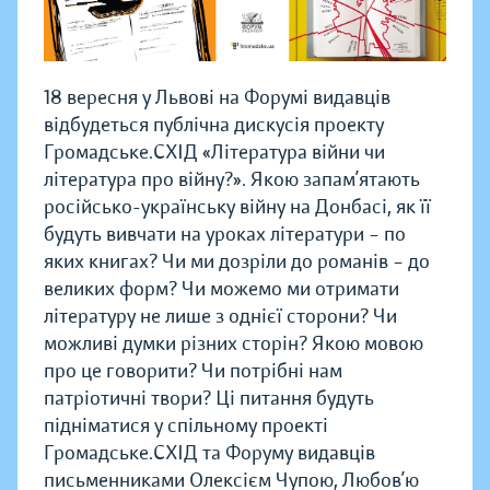
18 вересня у Львові на Форумі видавців
відбудеться публічна дискусія проекту
Громадське.СХІД «Література війни чи
література про війну?». Якою запам’ятають
російсько-українську війну на Донбасі, як її
будуть вивчати на уроках літератури – по
яких книгах? Чи ми дозріли до романів – до
великих форм? Чи можемо ми отримати
літературу не лише з однієї сторони? Чи
можливі думки різних сторін? Якою мовою
про це говорити? Чи потрібні нам
патріотичні твори? Ці питання будуть
підніматися у спільному проекті
Громадське.СХІД та Форуму видавців
письменниками Олексієм Чупою, Любов’ю