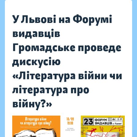
У Львові на Форумі
видавців
Громадське проведе
дискусію
«Література війни чи
література про
війну?»