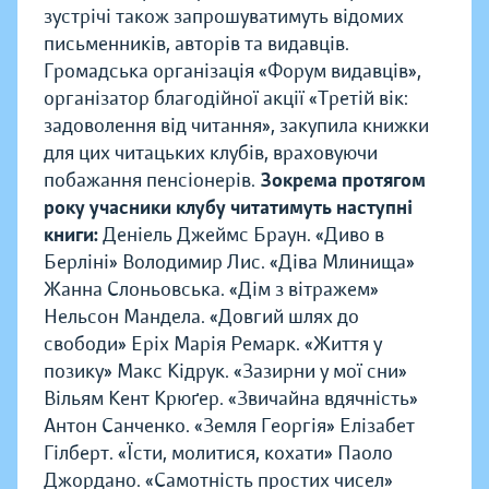
зустрічі також запрошуватимуть відомих
письменників, авторів та видавців.
Громадська організація «Форум видавців»,
організатор благодійної акції «Третій вік:
задоволення від читання», закупила книжки
для цих читацьких клубів, враховуючи
побажання пенсіонерів.
Зокрема протягом
року учасники клубу читатимуть наступні
книги:
Деніель Джеймс Браун. «Диво в
Берліні» Володимир Лис. «Діва Млинища»
Жанна Слоньовська. «Дім з вітражем»
Нельсон Мандела. «Довгий шлях до
свободи» Еріх Марія Ремарк. «Життя у
позику» Макс Кідрук. «Зазирни у мої сни»
Вільям Кент Крюґер. «Звичайна вдячність»
Антон Санченко. «Земля Георгія» Елізабет
Гілберт. «Їсти, молитися, кохати» Паоло
Джордано. «Самотність простих чисел»