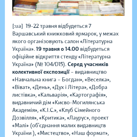
[:ua]19-22 травня відбудеться 7
Варшавський книжковий ярмарок, у межах
якого організовують салон «Літературна
Україна».
19 травня о 14.00
відбудеться
офіційне відкриття стенду «Літературна
Україна» (№ 104/D15).
Серед учасників
колективної експозиції
– видавництво
«Навчальна книга – Богдан», «Веселка»,
«Віват», «День», «Дух і Літера», «Добра
листівка», «Кальварія», «Картографія»,
видавничий дім «Києво-Могилянська
Академія», «K.I.C.», «Клуб Сімейного
Дозвілля», «Критика», «Лаурус», проект
«Малі» (об’єднання малих видавництв
України ), «Мистецтво», «Наш формат»,