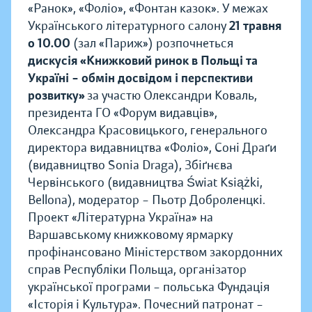
«Ранок», «Фоліо», «Фонтан казок». У межах
Українського літературного салону
21 травня
о 10.00
(зал «Париж») розпочнеться
дискусія «Книжковий ринок в Польщі та
Україні – обмін досвідом і перспективи
розвитку»
за участю Олександри Коваль,
президента ГО «Форум видавців»,
Олександра Красовицького, генерального
директора видавництва «Фоліо», Соні Драґи
(видавництво Sonia Draga), Збіґнєва
Червінського (видавництва Świat Książki,
Bellona), модератор – Пьотр Доброленцкі.
Проект «Літературна Україна» на
Варшавському книжковому ярмарку
профінансовано Міністерством закордонних
справ Республіки Польща, організатор
української програми – польська Фундація
«Історія і Культура». Почесний патронат –