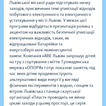
Львівської міської ради підготувало низку
заходів, присвячених темі утилізації відходів
побутового електронного та електричного
устаткування у місті Львові. У межах цієї
програми відбудеться презентація ролика з
акцентом на важливість безпечної утилізації
електричних відходів, таких, як
відпрацьовані батарейки та
енергозберігаючі люмінесцентні
лампи. Компанія «АВЕ Львів» запрошує дітей
на гру з сортування сміття. Громадянська
мережа «ОПОРА» готує показові заняття, під
час яких дітям продемонструють
альтернативні види енергії у вигляді
фізичних експериментів з водою, сонцем та
вітром. Львівська станиця скаутської
організації «Пласт» проводить не менш
цікаві заходи у цьому просторі, це серія