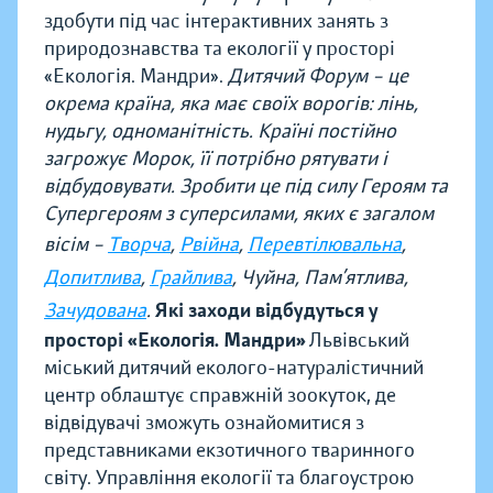
здобути під час інтерактивних занять з
природознавства та екології у просторі
«Екологія. Мандри».
Дитячий Форум – це
окрема країна, яка має своїх ворогів: лінь,
нудьгу, одноманітність. Країні постійно
загрожує Морок, її потрібно рятувати і
відбудовувати. Зробити це під силу Героям та
Супергероям з суперсилами, яких є загалом
вісім –
Творча
,
Рвійна
,
Перевтілювальна
,
Допитлива
,
Грайлива
, Чуйна, Пам’ятлива,
Зачудована
.
Які заходи відбудуться у
просторі «Екологія. Мандри»
Львівський
міський дитячий еколого-натуралістичний
центр облаштує справжній зоокуток, де
відвідувачі зможуть ознайомитися з
представниками екзотичного тваринного
світу. Управління екології та благоустрою