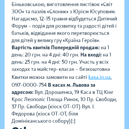
Біньковською, виготовлення листівок «Світ
ЗОО» та пазлів «Слоник» з Юрієм Юсуповим.
Нагадаємо, 12-15 травня відбудеться Дитячий
Форум – подія для розвитку та радості дітей і
батьків, відвідання якого перетворюється
для дітей у велику гру «Країна Героїв».
Вартість квитків
Попередній продаж:
на 1
день: 20 грн. на 4 дні: 40 грн.
На вході:
на 1
день: 25 грн. на 4 дні: 50 грн. Участь у всіх
заходах та майстер-класах – безкоштовна
Квитки можна замовити на сайті
kasa.in.ua
,
097-0000-754
В касах м. Львова за
адресою:
Вул. Дорошенка, 19 Каса в ТЦ Кінг
Крос Леополіс Площа Ринок, 10 Пр. Свободи,
37 Пр. Свободи (кіоск ОТ-ОТ) Вул. І.
Федорова (кіоск ОТ-ОТ, біля
Домініканського собору)[:]