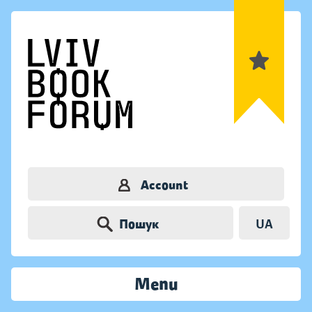
Account
Пошук
UA
Menu