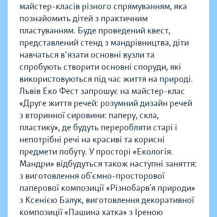
майстер-класів різного спрямуванням, яка
познайомить дітей з практичним
пластуванням. Буде проведений квест,
представлений стенд з мандрівництва, діти
навчаться в'язати основні вузли та
спробують створити основні споруди, які
використовуються під час життя на природі.
Львів Еко Фест запрошує на майстер-клас
«Друге життя речей: розумний дизайн речей
з вторинної сировини: паперу, скла,
пластику», де будуть переробляти старі і
непотрібні речі на красиві та корисні
предмети побуту. У просторі «Екологія.
Мандри» відбудуться також наступні заняття:
з виготовлення об’ємно-просторової
паперової композиції «Різнобарв’я природи»
з Ксенією Балук, виготовлення декоративної
композиції «Пашина хатка» з Іреною