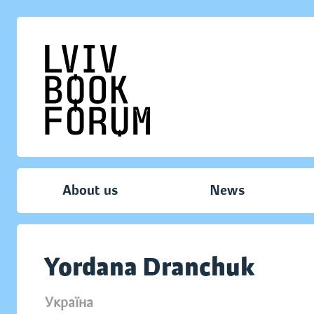
About us
News
Yordana Dranchuk
Україна