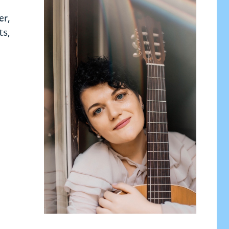
er,
ts,