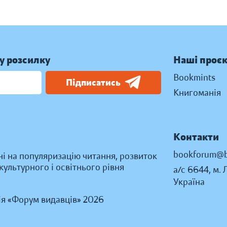
у розсилку
Наші проє
Bookmints
Підписатись
Книгоманія
Контакти
bookforum@b
ні на популяризацію читання, розвиток
ультурного і освітнього рівня
а/с 6644, м. 
Україна
ія «Форум видавців» 2026