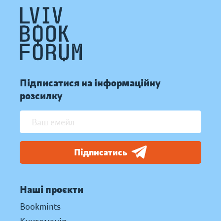
Підписатися на інформаційну
розсилку
Підписатись
Наші проєкти
Bookmints