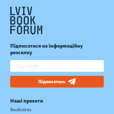
Підписатися на інформаційну
розсилку
Підписатись
Наші проєкти
Bookmints