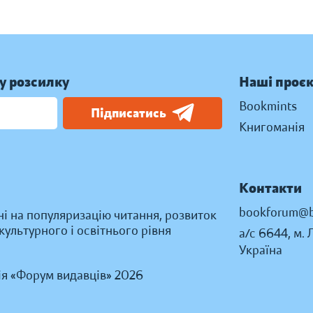
у розсилку
Наші проє
Bookmints
Підписатись
Книгоманія
Контакти
bookforum@b
ні на популяризацію читання, розвиток
ультурного і освітнього рівня
а/с 6644, м. 
Україна
ія «Форум видавців» 2026