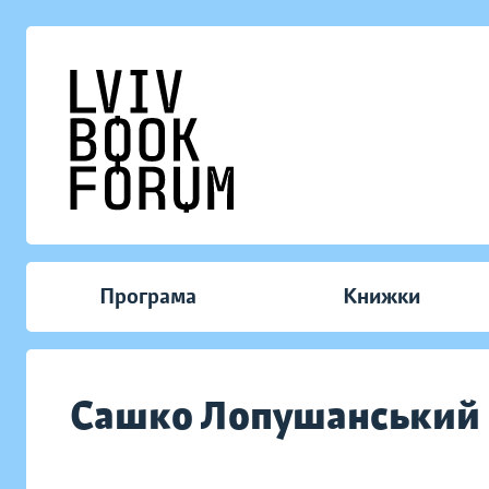
Програма
Книжки
Сашко Лопушанський