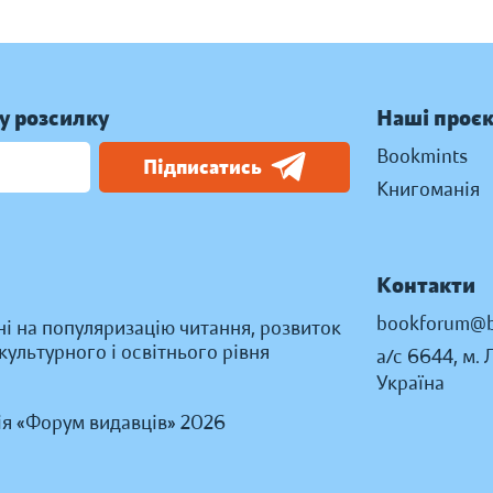
у розсилку
Наші проє
Bookmints
Підписатись
Книгоманія
Контакти
bookforum@b
ні на популяризацію читання, розвиток
ультурного і освітнього рівня
а/с 6644, м. 
Україна
ія «Форум видавців» 2026