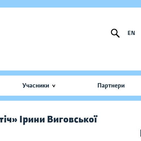
EN
Учасники
Партнери
тіч» Ірини Виговської