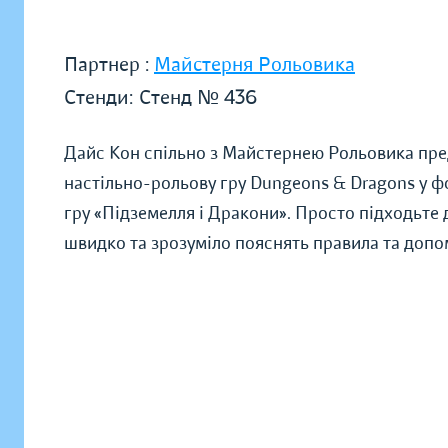
Партнер :
Майстерня Рольовика
Стенди:
Стенд № 436
Дайс Кон спільно з Майстернею Рольовика пр
настільно-рольову гру Dungeons & Dragons у фо
гру «Підземелля і Дракони». Просто підходьте д
швидко та зрозуміло пояснять правила та допо