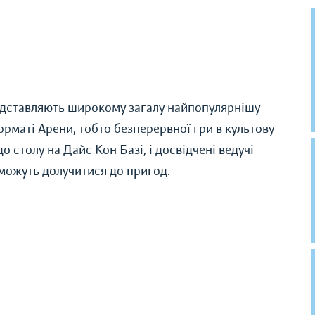
едставляють широкому загалу найпопулярнішу
рматі Арени, тобто безперервної гри в культову
о столу на Дайс Кон Базі, і досвідчені ведучі
можуть долучитися до пригод.