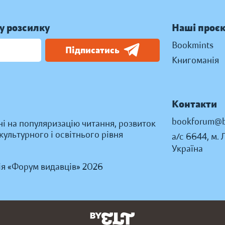
у розсилку
Наші проє
Bookmints
Підписатись
Книгоманія
Контакти
bookforum@b
ні на популяризацію читання, розвиток
ультурного і освітнього рівня
а/с 6644, м. 
Україна
ія «Форум видавців» 2026