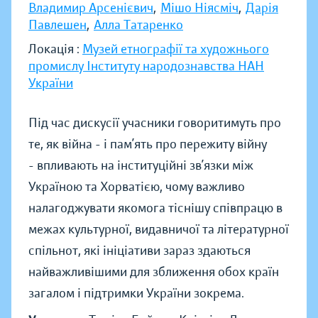
Владимир Арсенієвич
,
Мішо Ніясміч
,
Дарія
Павлешен
,
Алла Татаренко
Локація :
Музей етнографії та художнього
промислу Інституту народознавства НАН
України
Під час дискусії учасники говоритимуть про
те, як війна - і пам’ять про пережиту війну
- впливають на інституційні зв’язки між
Україною та Хорватією, чому важливо
налагоджувати якомога тіснішу співпрацю в
межах культурної, видавничої та літературної
спільнот, які ініціативи зараз здаються
найважливішими для зближення обох країн
загалом і підтримки України зокрема.