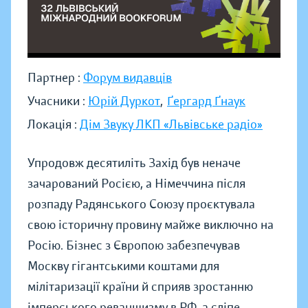
Партнер :
Форум видавців
Учасники :
Юрій Дуркот
,
Ґергард Ґнаук
Локація :
Дім Звуку ЛКП «Львівське радіо»
Упродовж десятиліть Захід був неначе
зачарований Росією, а Німеччина після
розпаду Радянського Союзу проєктувала
свою історичну провину майже виключно на
Росію. Бізнес з Європою забезпечував
Москву гігантськими коштами для
мілітаризації країни й сприяв зростанню
імперського реваншизму в РФ, а сліпе