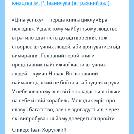
юнацтва ім. Р. Іваничука (вітражний зал)
«Ціна успіху» — перша книга циклу «Ера
нелюдів». У далекому майбутньому людство
втратило здатність до відтворення, тож
створює штучних людей, аби врятуватися від
вимирання. Головний герой книги —
представник найнижчої касти штучних
людей — хуман Новак. Він вправний
найманець, який не боїться забруднити руки.
У небезпечному всесвіті покладається тільки
на себе й свій корабель. Молодик мріє про
славу і багатство, але не здогадується, через
які випробування йому доведеться пройти...
Спікер: Іван Хорунжий