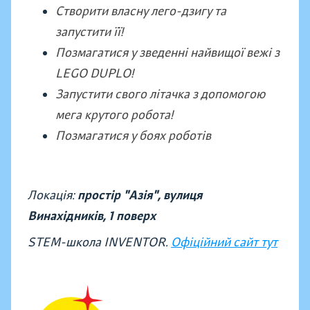
Створити власну лего-дзигу та
запустити її!
Позмагатися у зведенні найвищої вежі з
LEGO DUPLO!
Запустити свого літачка з допомогою
мега крутого робота!
Позмагатися у боях роботів
Локація:
простір "Азія", вулиця
Винахідників,
1 поверх
STEM-школа INVENTOR.
Офіційний сайт тут