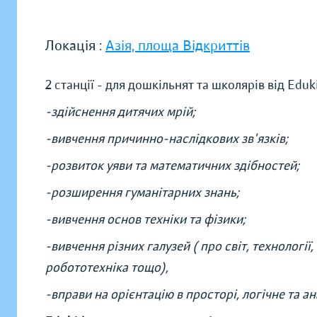
Локація :
Азія, площа Відкриттів
2 станції - для дошкільнят та школярів від Ed
-здійснення дитячих мрій;
-вивчення причинно-наслідкових зв'язків;
-розвиток уяви та математичних здібностей;
-розширення гуманітарних знань;
-вивчення основ техніки та фізики;
-вивчення різних галузей ( про світ, технології,
робототехніка тощо),
-вправи на орієнтацію в просторі, логічне та а