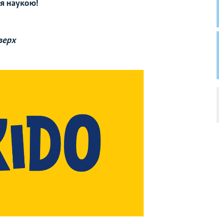
я наукою!
верх