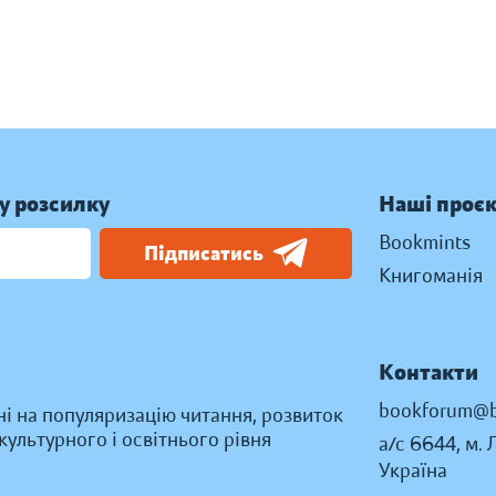
у розсилку
Наші проє
Bookmints
Підписатись
Книгоманія
Контакти
bookforum@b
ні на популяризацію читання, розвиток
ультурного і освітнього рівня
а/с 6644, м. 
Україна