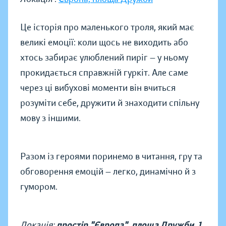
Це історія про маленького троля, який має
великі емоції: коли щось не виходить або
хтось забирає улюблений пиріг — у ньому
прокидається справжній гуркіт. Але саме
через ці вибухові моменти він вчиться
розуміти себе, дружити й знаходити спільну
мову з іншими.
Разом із героями поринемо в читання, гру та
обговорення емоцій — легко, динамічно й з
гумором.
Локація:
простір "Європа", площа Дружби, 1