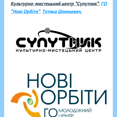
Культурно-мистецький центр "Супутник"
.
ГО
"Нові Орбіти"
.
Тетяна Шимкович.