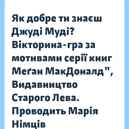
Як добре ти знаєш
Джуді Муді?
Вікторина-гра за
мотивами серії книг
Меґан МакДоналд",
Видавництво
Старого Лева.
Проводить Марія
Німців