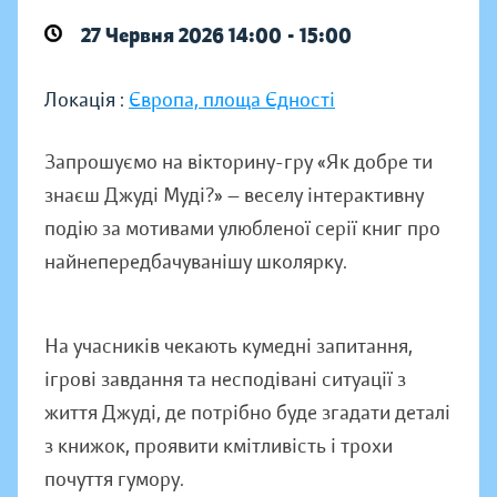
27 Червня 2026 14:00 - 15:00
Локація :
Європа, площа Єдності
Запрошуємо на вікторину-гру «Як добре ти
знаєш Джуді Муді?» — веселу інтерактивну
подію за мотивами улюбленої серії книг про
найнепередбачуванішу школярку.
На учасників чекають кумедні запитання,
ігрові завдання та несподівані ситуації з
життя Джуді, де потрібно буде згадати деталі
з книжок, проявити кмітливість і трохи
почуття гумору.