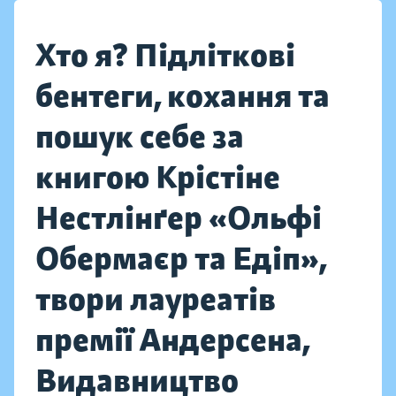
Хто я? Підліткові
бентеги, кохання та
пошук себе за
книгою Крістіне
Нестлінґер «Ольфі
Обермаєр та Едіп»,
твори лауреатів
премії Андерсена,
Видавництво