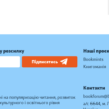
у розсилку
Наші проє
Bookmints
Підписатись
Книгоманія
Контакти
bookforum@b
ні на популяризацію читання, розвиток
ультурного і освітнього рівня
а/с 6644, м. 