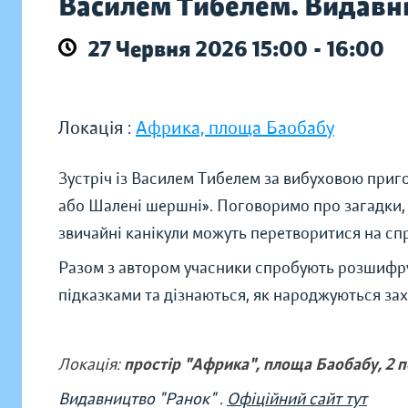
Василем Тибелем. Видавн
27 Червня 2026 15:00 - 16:00
Локація :
Африка, площа Баобабу
Зустріч із Василем Тибелем за вибуховою при
або Шалені шершні». Поговоримо про загадки, н
звичайні канікули можуть перетворитися на с
Разом з автором учасники спробують розшифру
підказками та дізнаються, як народжуються захо
Локація:
простір "Африка", площа Баобабу, 2 
Видавництво "Ранок" .
Офіційний сайт тут