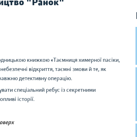
ицтво "Ранок"
годницькою книжкою «Таємниця химерної пасіки,
ебезпечні відкриття, таємні змови й те, як
правжню детективну операцію.
вати спеціальний ребус із секретними
пливі історії.
поверх