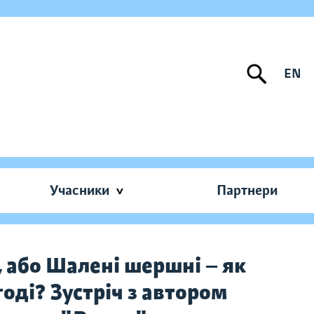
EN
Учасники
Партнери
 або Шалені шершні — як
оді? Зустріч з автором