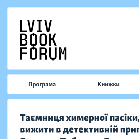
Програма
Книжки
Таємниця химерної пасіки,
вижити в детективній приг