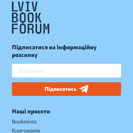
Підписатися на інформаційну
розсилку
Підписатись
Наші проєкти
Bookmints
Книгоманія