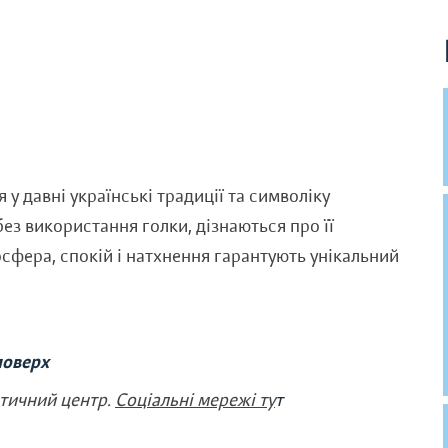
у давні українські традиції та символіку
без використання голки, дізнаються про її
сфера, спокій і натхнення гарантують унікальний
поверх
стичний центр.
Соціальні мережі ту
т