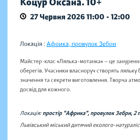
Коцур Оксана. 10+
27 Червня 2026 11:00 - 12:00
Локація :
Африка, провулок Зебри
Майстер-клас «Лялька-мотанка» — це занурення 
оберегів. Учасники власноруч створять ляльку 
значення та секрети виготовлення. Творча атмо
досвід для кожного.
Локація:
простір "Африка", провулок Зебри, 2 
Львівський міський дитячий еколого-натуралі