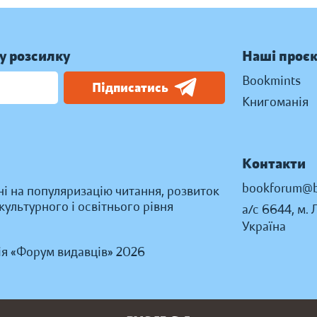
у розсилку
Наші проє
Bookmints
Підписатись
Книгоманія
Контакти
bookforum@b
ні на популяризацію читання, розвиток
ультурного і освітнього рівня
а/с 6644, м. 
Україна
ія «Форум видавців» 2026