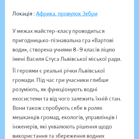
Локація :
Африка, провулок Зебри
У межах майстер-класу проводиться
пригодницько-пізнавальна гра «Вартові
води», створена учнями 8–9 класів ліцею
імені Василя Стуса Львівської міської ради.
Її героями є реальні річки Львівської
громади. Під час гри учасники глибше
розуміють, як функціонують водні
екосистеми та від чого залежить їхній стан.
Вони також спробують себе в ролях
мешканців громад, екологів, управлінців і
інженерів, які ухвалюють рішення щодо
використання та збереження водних