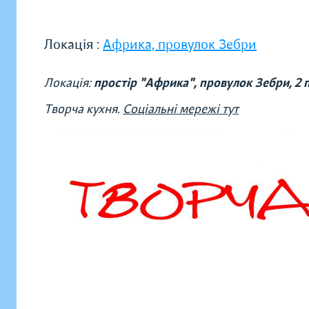
Локація :
Африка, провулок Зебри
Локація:
простір "Африка", провулок Зебри, 2 
Творча кухня.
Соціальні мережі тут