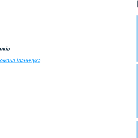
нків
Романа Іваничука