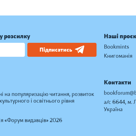
у розсилку
Наші проє
Bookmints
Підписатись
Книгоманія
Контакти
bookforum@b
ні на популяризацію читання, розвиток
ультурного і освітнього рівня
а/с 6644, м. 
Україна
ія «Форум видавців» 2026