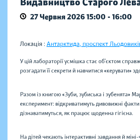
Видавництво Старого Лев
27 Червня 2026 15:00 - 16:00
Локація :
Антарктида, проспект Льодовикі
У цій лабораторії усмішка стає об’єктом справж
розгадати її секрети й навчитися «керувати» здо
Разом із книгою «Зуби, зубиська і зубенята» Ма
експеримент: відкриватимуть дивовижні факти 
дізнаватимуться, як працює щоденна гігієна.
На дітей чекають інтерактивні завдання й міні-