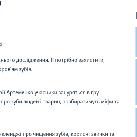
а
в
нього дослідження. Її потрібно захистити,
ров’ям зубів.
рії Артеменко учасники зануряться в гру-
про зуби людей і тварин, розбиратимуть міфи та
челенджі про чищення зубів, корисні звички та