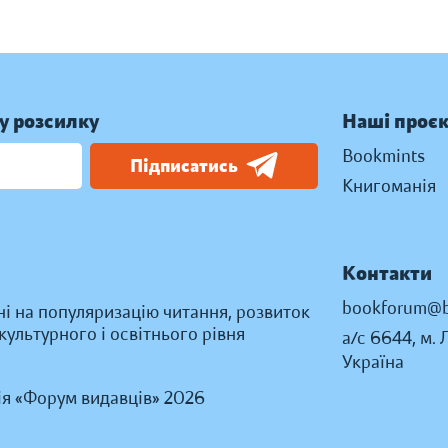
у розсилку
Наші проє
Bookmints
Підписатись
Книгоманія
Контакти
bookforum@b
ні на популяризацію читання, розвиток
ультурного і освітнього рівня
а/с 6644, м. 
Україна
ія «Форум видавців» 2026