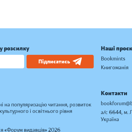
у розсилку
Наші проє
Bookmints
Підписатись
Книгоманія
Контакти
bookforum@b
ні на популяризацію читання, розвиток
ультурного і освітнього рівня
а/с 6644, м. 
Україна
ія «Форум видавців» 2026