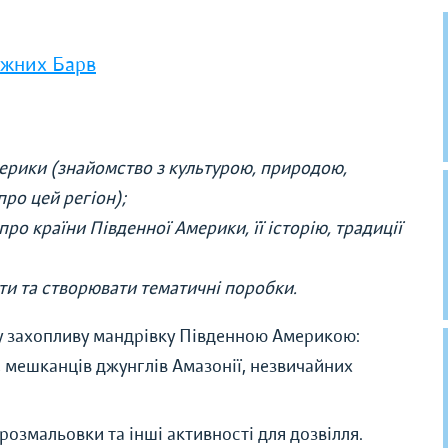
ужних Барв
мерики (знайомство з культурою, природою,
ро цей регіон);
ро країни Південної Америки, її історію, традиції
ти та створювати тематичні поробки.
 у захопливу мандрівку Південною Америкою:
, мешканців джунглів Амазонії, незвичайних
, розмальовки та інші активності для дозвілля.