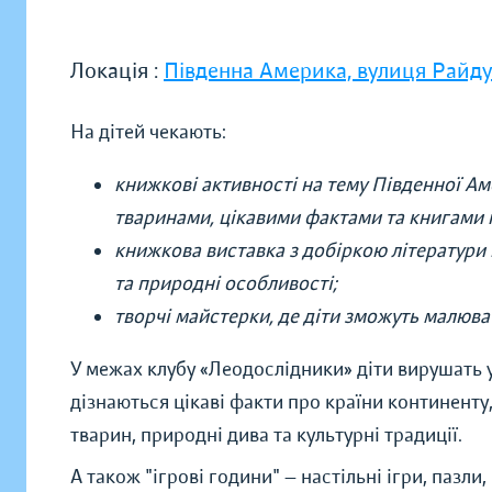
Локація :
Південна Америка, вулиця Райд
На дітей чекають:
книжкові активності на тему Південної А
тваринами, цікавими фактами та книгами п
книжкова виставка з добіркою літератури п
та природні особливості;
творчі майстерки, де діти зможуть малюва
У межах клубу «Леодослідники» діти вирушать
дізнаються цікаві факти про країни континенту
тварин, природні дива та культурні традиції.
А також "ігрові години" — настільні ігри, пазли