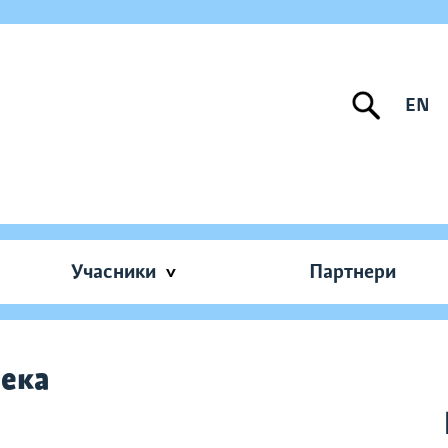
EN
Учасники
Партнери
тека