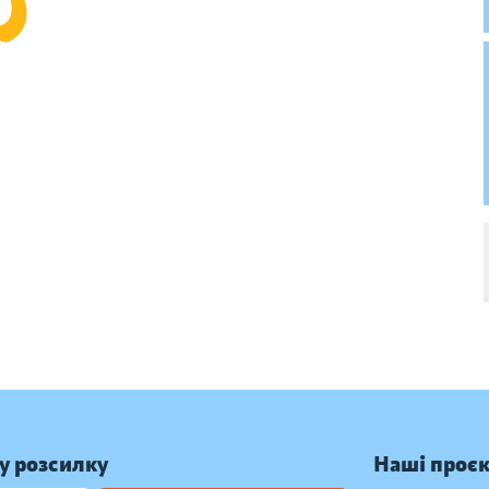
у розсилку
Наші проє