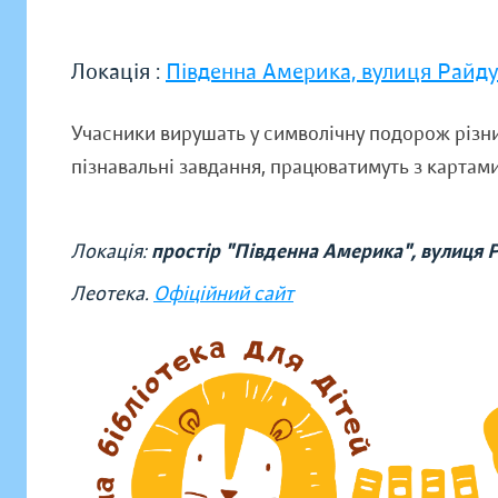
Локація :
Південна Америка, вулиця Райд
Учасники вирушать у символічну подорож різн
пізнавальні завдання, працюватимуть з картами 
Локація:
простір "Південна Америка", вулиця 
Леотека.
Офіційний сайт