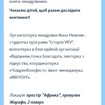
книги-мандрівники.
Чекаємо дітей, щоб разом дослідити
континент!
Організаторка мандрівки Анна Нижник -
студентка програми "Історія УКУ";
волонтерка в благодійній організації
«Відлуння»,точка Благодать; лекторка з
лідерства; координаторка
«ЧілдренКінофест»; івент-менеджерка
«MRIYDIY».
Локація:
простір "Африка", провулок
Жирафи, 2 поверх