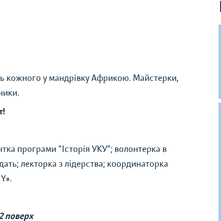
ить кожного у мандрівку Африкою. Майстерки,
ники.
т!
тка програми "Історія УКУ"; волонтерка в
дать; лекторка з лідерства; координаторка
Y».
2 поверх