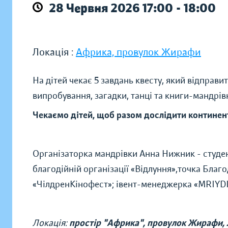
28 Червня 2026 17:00 - 18:00
Локація :
Африка, провулок Жирафи
На дітей чекає 5 завдань квесту, який відправ
випробування, загадки, танці та книги-мандрів
Чекаємо дітей, щоб разом дослідити континен
Організаторка мандрівки Анна Нижник - студен
благодійній організації «Відлуння»,точка Благо
«ЧілдренКінофест»; івент-менеджерка «MRIYDI
Локація:
простір "Африка", провулок Жирафи, 