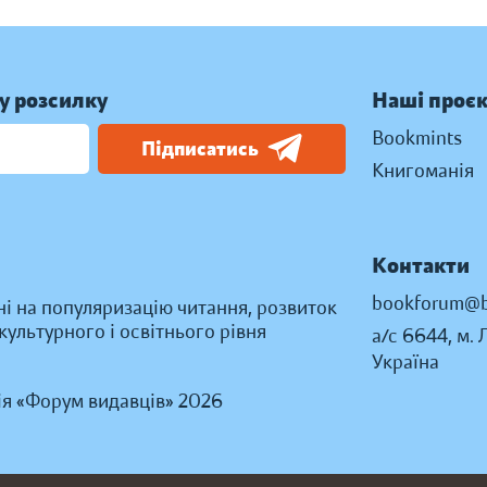
у розсилку
Наші проє
Bookmints
Підписатись
Книгоманія
Контакти
bookforum@b
ні на популяризацію читання, розвиток
ультурного і освітнього рівня
а/с 6644, м. 
Україна
ія «Форум видавців» 2026