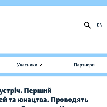
EN
Учасники
Партнери
зустріч. Перший
тей та юнацтва. Проводять