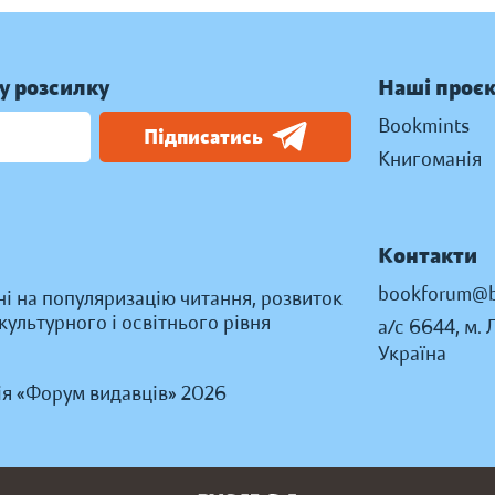
у розсилку
Наші проє
Bookmints
Підписатись
Книгоманія
Контакти
bookforum@b
ні на популяризацію читання, розвиток
ультурного і освітнього рівня
а/с 6644, м. 
Україна
ія «Форум видавців» 2026