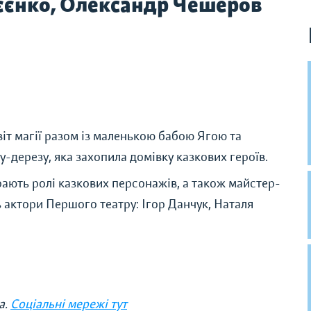
сєєнко, Олександр Чешеров
віт магії разом із маленькою бабою Ягою та
зу-дерезу, яка захопила домівку казкових героїв.
рають ролі казкових персонажів, а також майстер-
ь актори Першого театру: Ігор Данчук, Наталя
а.
Соціальні мережі тут