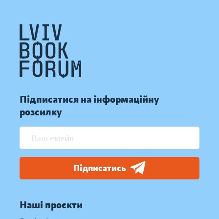
Підписатися на інформаційну
розсилку
Підписатись
Наші проєкти