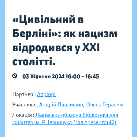
«Цивільний в
Берліні»: як нацизм
відродився у ХХІ
столітті.
03 Жовтня 2024 16:00 - 16:45
Партнер :
Апріорі
Учасники :
Андрій Павлишин
,
Олесь Герасим
Локація :
Львівська обласна бібліотека для
юнацтва ім. Р. Іваничука (зал презентацій)