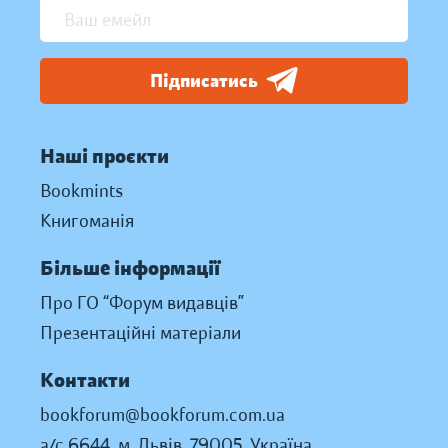
Підписатись
Наші проєкти
Bookmints
Книгоманія
Більше інформації
Про ГО “Форум видавців”
Презентаційні матеріали
Контакти
bookforum@bookforum.com.ua
а/с 6644, м. Львів, 79005, Україна