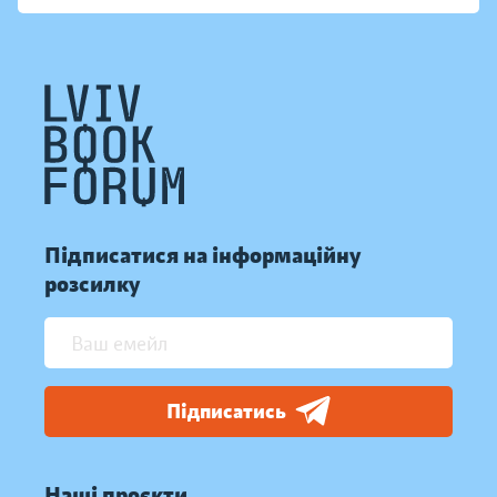
Підписатися на інформаційну
розсилку
Підписатись
Наші проєкти