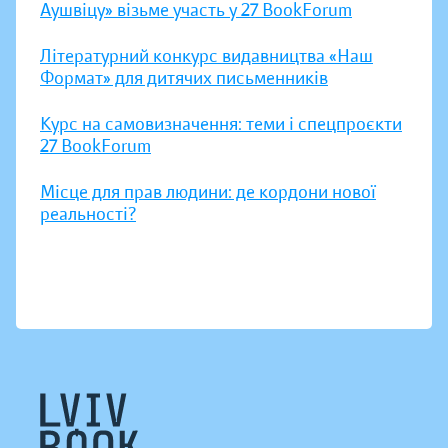
Аушвіцу» візьме участь у 27 BookForum
Літературний конкурс видавництва «Наш
Формат» для дитячих письменників
Курс на самовизначення: теми і спецпроєкти
27 BookForum
Місце для прав людини: де кордони нової
реальності?