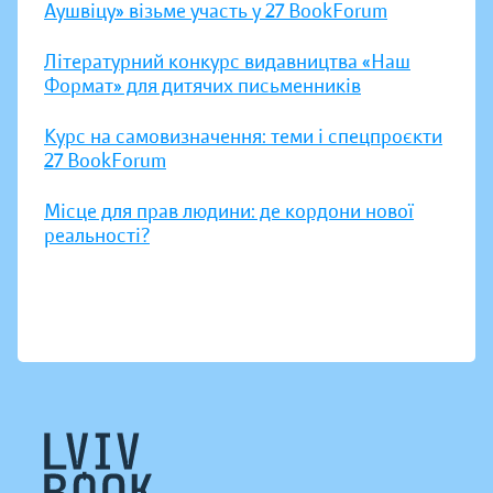
Аушвіцу» візьме участь у 27 BookForum
Літературний конкурс видавництва «Наш
Формат» для дитячих письменників
Курс на самовизначення: теми і спецпроєкти
27 BookForum
Місце для прав людини: де кордони нової
реальності?