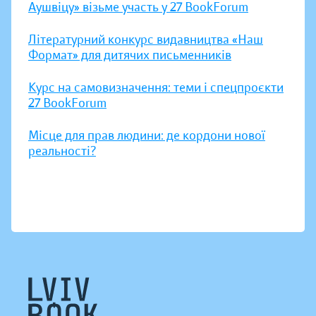
Аушвіцу» візьме участь у 27 BookForum
Літературний конкурс видавництва «Наш
Формат» для дитячих письменників
Курс на самовизначення: теми і спецпроєкти
27 BookForum
Місце для прав людини: де кордони нової
реальності?