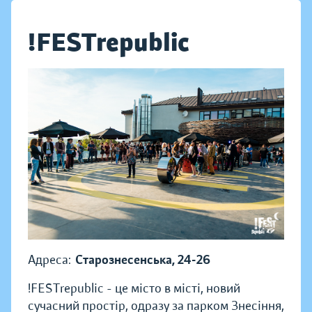
!FESTrepublic
Адреса:
Старознесенська, 24-26
!FESTrepublic - це місто в місті, новий
сучасний простір, одразу за парком Знесіння,