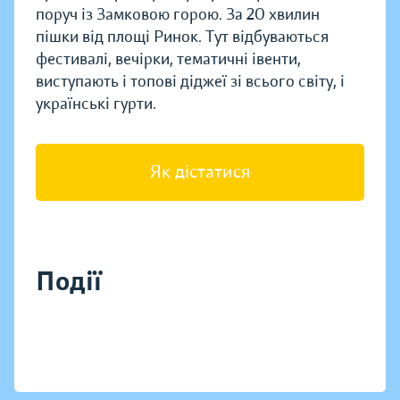
поруч із Замковою горою. За 20 хвилин
пішки від площі Ринок. Тут відбуваються
фестивалі, вечірки, тематичні івенти,
виступають і топові діджеї зі всього світу, і
українські гурти.
Як дістатися
Події