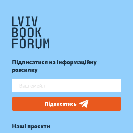
Підписатися на інформаційну
розсилку
Підписатись
Наші проєкти