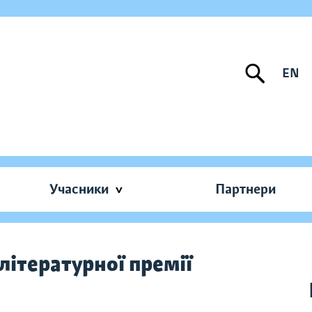
EN
Учасники
Партнери
ітературної премії