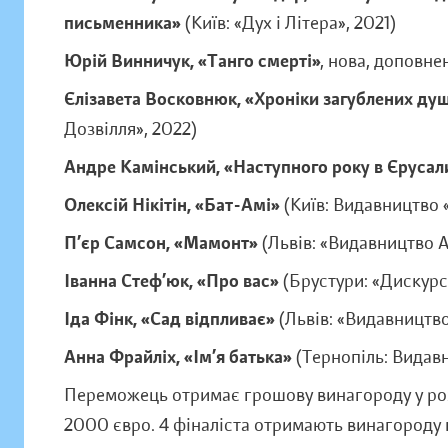
письменника»
(Київ: «Дух і Літера», 2021)
Юрій Винничук, «Танго смерті»
, нова, доповн
Єлізавета Восковнюк, «Хроніки загублених ду
Дозвілля», 2022)
Андре Камінський, «Наступного року в Єруса
Олексій Нікітін, «Бат-Амі»
(Київ: Видавництво «
П’єр Самсон, «Мамонт»
(Львів: «Видавництво А
Іванна Стеф’юк, «Про вас»
(Брустури: «Дискурс
Іда Фінк, «Сад відпливає»
(Львів: «Видавництво
Анна Фрайліх, «Ім’я батька»
(Тернопіль: Видавн
Переможець отримає грошову винагороду у роз
2000 євро. 4 фіналіста отримають винагороду 