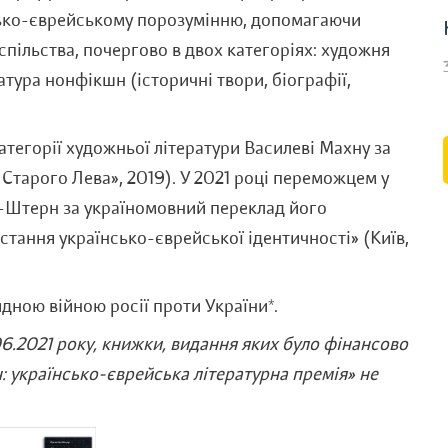
сько-єврейському порозумінню, допомагаючи
спільства, почергово в двох категоріях: художня
ратура нонфікшн (історичні твори, біографії,
тегорії художньої літератури Василеві Махну за
Старого Лева», 2019). У 2021 році переможцем у
-Штерн за україномовний переклад його
стання українсько-єврейської ідентичності» (Київ,
идною війною росії проти України*.
06.2021 року, книжки, видання яких було фінансово
ч: українсько-єврейська літературна премія» не