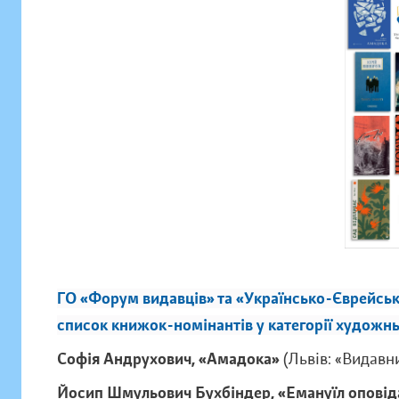
ГО «Форум видавців» та «Українсько-Єврейськ
список книжок-номінантів у категорії художнь
Софія Андрухович, «Амадока»
(Львів: «Видавн
Йосип Шмульович Бухбіндер, «Емануїл оповіда