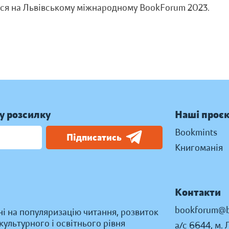
ься на Львівському міжнародному BookForum 2023.
у розсилку
Наші проє
Bookmints
Підписатись
Книгоманія
Контакти
bookforum@b
ні на популяризацію читання, розвиток
ультурного і освітнього рівня
а/с 6644, м. 