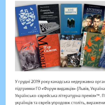
У грудні 2019 року канадська недержавна орган
підтримки ГО «Форум видавців» (Львів, Україна)
Українсько-єврейська літературна премія»™. П
українців та євреїв упродовж століть, виражен