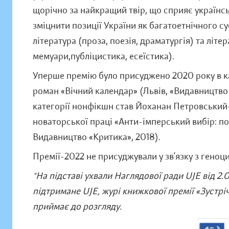
щорічно за найкращий твір, що сприяє україн
зміцнити позиції України як багатоетнічного су
література (проза, поезія, драматургія) та літе
мемуари,публіцистика, есеїстика).
Уперше премію було присуджено 2020 року в ка
роман «Вічний календар» (Львів, «Видавництво 
категорії нонфікшн став Йоханан Петровський
новаторської праці «Анти-імперський вибір: по
Видавництво «Критика», 2018).
Премії-2022 не присуджували у зв’язку з геноц
*На підставі ухвали Наглядової ради UJE від 2.
підтримане UJE, журі книжкової премії «Зустрі
приймає до розгляду.