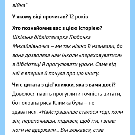
війна”
У якому віці прочитав?
12 років
Хто познайомив вас з цією історією?
Шкільна бібліотекарка Любочка
Михайлівночка — ми так ніжно її називали, бо
вона дозволяла нам інколи «переховуватися»
в бібліотеці й прогулювати уроки. Саме від
неї я вперше й почула про цю книгу.
Чи є цитата з цієї книжки, яка з вами досі?
Довелося навіть прогуглити точність цитати,
бо головна риса Климка була — не
здаватися.
«Найстрашніше сталося тоді, коли
він, перепочивши, підвівся, щоб іти, і впав:
ноги не вдержали… Він злякався, став