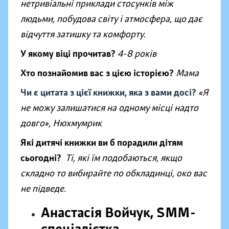
нетривіальні приклади стосунків між
людьми, побудова світу і атмосфера, що дає
відчуття затишку та комфорту.
У якому віці прочитав?
4-8 років
Хто познайомив вас з цією історією?
Мама
Чи є цитата з цієї книжки, яка з вами досі?
«Я
не можу залишатися на одному місці надто
довго», Нюхмумрик
Які дитячі книжки ви б порадили дітям
сьогодні?
Ті, які їм подобаються, якщо
складно то вибирайте по обкладинці, око вас
не підведе.
Анастасія Войчук, SMM-