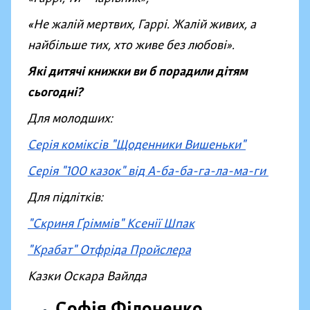
«Не жалій мертвих, Гаррі. Жалій живих, а
найбільше тих, хто живе без любові
»
.
Які дитячі книжки ви б порадили дітям
сьогодні?
Для молодших:
Серія коміксів "Щоденники Вишеньки"
Серія "100 казок" від А-ба-ба-га-ла-ма-ги
Для підлітків:
"Скриня Ґріммів" Ксенії Шпак
"Крабат" Отфріда Пройслера
Казки Оскара Вайлда
Софія Філоненко,