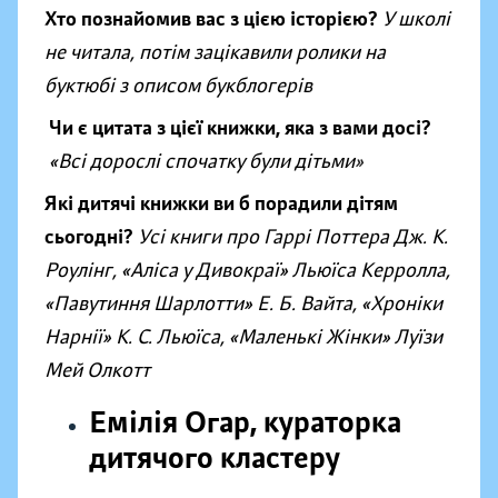
Хто познайомив вас з цією історією?
У школі
не читала, потім зацікавили ролики на
буктюбі з описом букблогерів
Чи є цитата з цієї книжки, яка з вами досі?
«Всі дорослі спочатку були дітьми
»
Які дитячі книжки ви б порадили дітям
сьогодні?
Усі книги про Гаррі Поттера Дж. К.
Роулінг, «Аліса у Дивокраї» Льюїса Керролла,
«Павутиння Шарлотти» Е. Б. Вайта, «Хроніки
Нарнії» К. С. Льюїса, «Маленькі Жінки» Луїзи
Мей Олкотт
Емілія Огар, кураторка
дитячого кластеру