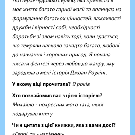
Поттера
»
чудовою серією, яка принесла в
моє життя багато гарної магії та вплинула на
формування багатьох цінностей: важливості
дружби і вірності собі; необхідності
боротьби зі злом навіть тоді, коли здається,
що темряви навколо занадто багато; любові
до навчання і хороших пригод. Я почала
писати фентезі через любов до жанру, яку
зародила в мені історія Джоан Роулінг.
У якому віці прочитала?
9 років
Хто познайомив вас з цією історією?
Михайло - похресник мого тата, який
подарував книгу
Чи є цитата з цієї книжки, яка з вами досі?
«Гаррі, ти - чарівник
»
,