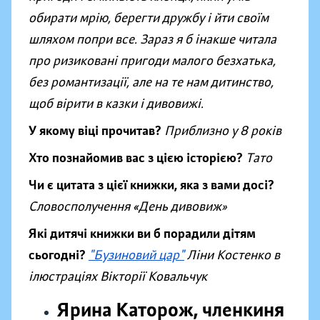
обирати мрію, берегти дружбу і йти своїм
шляхом попри все. Зараз я б інакше читала
про ризиковані пригоди малого безхатька,
без романтизації, але на те нам дитинство,
щоб вірити в казки і дивовижі.
У якому віці прочитав?
Приблизно у 8 років
Хто познайомив вас з цією історією?
Тато
Чи є цитата з цієї книжки, яка з вами досі?
Словосполучення «День дивовиж
»
Які дитячі книжки ви б порадили дітям
сьогодні?
"Бузиновий цар"
Ліни Костенко в
ілюстраціях Вікторії Ковальчук
Ярина Каторож, членкиня