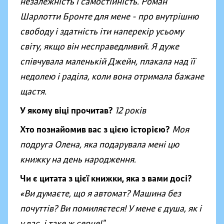
незалежність і самостійність. Роман
Шарлотти Бронте для мене - про внутрішню
свободу і здатність іти наперекір усьому
світу, якщо він несправедливий. Я дуже
співчувала маленькій Джейн, плакала над її
недолею і раділа, коли вона отримала бажане
щастя.
У якому віці прочитав?
12 років
Хто познайомив вас з цією історією?
Моя
подруга Олена, яка подарувала мені цю
книжку на день народження.
Чи є цитата з цієї книжки, яка з вами досі?
«Ви думаєте, що я автомат? Машина без
почуттів? Ви помиляєтеся! У мене є душа, як і
у вас, і таке ж серце!"