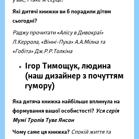
Які дитячі книжки ви б порадили дітям
сьогодні?
Раджу прочитати «Алісу в Дивокраї
»
Л.Керрола, «Вінні-Пуха
»
А.А.Мілна та
«Гобіта
»
Дж.Р.Р.Толкіна
Ігор Тимощук, людина
(наш дизайнер з почуттям
гумору)
Яка дитяча книжка найбільше вплинула на
формування вашої особистості?
Уся серія
Мумі Тролів Туве Янсон
Чому саме ця книжка?
Спокій життя та