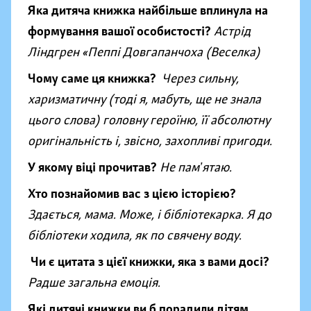
Яка дитяча книжка найбільше вплинула на
формування вашої особистості?
Астрід
Ліндгрен «Пеппі Довгапанчоха (Веселка)
Чому саме ця книжка?
Через сильну,
харизматичну (тоді я, мабуть, ще не знала
цього слова) головну героїню, її абсолютну
оригінальність і, звісно, захопливі пригоди.
У якому віці прочитав?
Не памʼятаю.
Хто познайомив вас з цією історією?
Здається, мама. Може, і бібліотекарка. Я до
бібліотеки ходила, як по свячену воду.
Чи є цитата з цієї книжки, яка з вами досі?
Радше загальна емоція.
Які дитячі книжки ви б порадили дітям