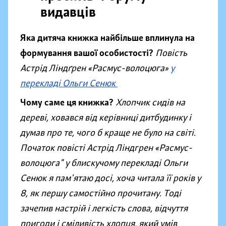
видавців
Яка дитяча книжка найбільше вплинула на
формування вашої особистості?
Повість
Астрід Ліндґрен «Расмус-волоцюга
»
у
перекладі Ольги Сенюк
Чому саме ця книжка?
Хлопчик сидів на
дереві, ховався від керівниці дитбудинку і
думав про те, чого б краще не було на світі.
Початок повісті Астрід Ліндгрен «Расмус-
волоцюга" у блискучому перекладі Ольги
Сенюк я пам'ятаю досі, хоча читала її років у
8, як першу самостійно прочитану. Тоді
зачепив настрій і легкість слова, відчуття
пригоди і сміливість хлопця, який умів