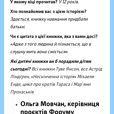
У якому віці прочитав?
У 12 років.
Хто познайомив вас з цією історією?
Здається, книжку навмання придбали
батьки.
Чи є цитата з цієї книжки, яка з вами досі?
«Адже з того людина й пізнається, що в
слушну мить вона сміється».
Які дитячі книжки ви б порадили дітям
сьогодні?
Всі книжки Туве Янсон, все Астрід
Ліндґрен, «Нескінченна історія» Міхаеля
Енде, цикл про кротів Тараса і Марʼяни
Прохаськів
Ольга Мовчан, керівниця
проєктів Форуму