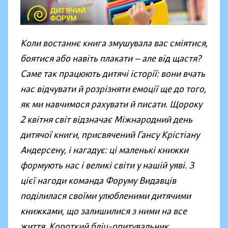
Коли востаннє книга змушувала вас сміятися,
боятися або навіть плакати — але від щастя?
Саме так працюють дитячі історії: вони вчать
нас відчувати й розрізняти емоції ще до того,
як ми навчимося рахувати й писати. Щороку
2 квітня світ відзначає Міжнародний день
дитячої книги, присвячений Гансу Крістіану
Андерсену, і нагадує: ці маленькі книжки
формують нас і великі світи у нашій уяві. З
цієї нагоди команда Форуму Видавців
поділилася своїми улюбленими дитячими
книжками, що залишилися з ними на все
життя. Короткий бліц-опитувальник