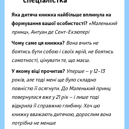
спеціалістка
Яка дитяча книжка найбільше вплинула на
формування вашої особистості?
«Маленький
принц
»
, Антуан де Сент-Екзюпері
Чому саме ця книжка?
Вона вчить не
боятись бути собою і своїх мрій, не боятись
самотності, цінувати те, що маєш.
У якому віці прочитав?
Уперше — у 12–13
років, але тоді мені ще було складно
повністю її осягнути. До Маленький принц
повернулася вже у 21 рік — і лише тоді
відкрила її справжню глибину. Хоч цю
книжку вважають дитячою, дорослим вона
потрібна не менше