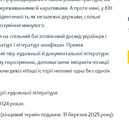
ереживаннями й наративами. А проте нині, у XXI
 ідентичність як незалежні держави, спільні
озуміння минулого.
 на спільний багатовіковий досвід українців і
атурі і літературі нонфікшн. Премія
й твір художньої й документальної літератури
му порозумінню, допомагаючи зміцнити позиції
ючи девіз «Наші історії неповні одна без одної».
ії художньої літератури.
2024 роках.
(кінцевий термін подання: 31 березня 2025 року).