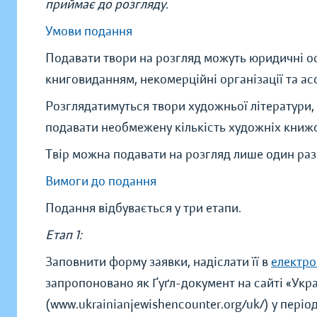
приймає до розгляду.
Умови подання
Подавати твори на розгляд можуть юридичні осо
книговиданням, некомерційні організації та асо
Розглядатимуться твори художньої літератури,
подавати необмежену кількість художніх книжок
Твір можна подавати на розгляд лише один раз
Вимоги до подання
Подання відбувається у три етапи.
Етап 1:
Заповнити форму заявки, надіслати її в
електро
запропоновано як Ґуґл-документ на сайті «Укра
(www.ukrainianjewishencounter.org/uk/) у періо