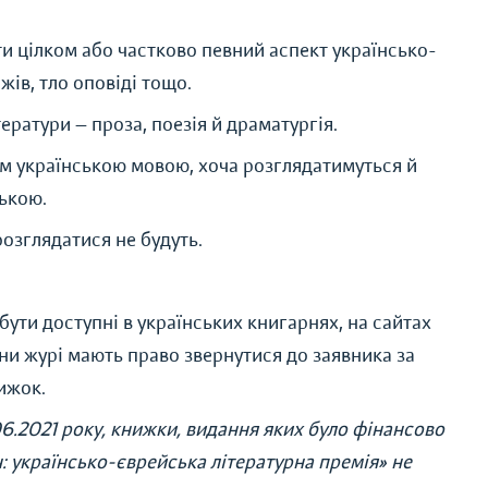
и цілком або частково певний аспект українсько-
жів, тло оповіді тощо.
ератури — проза, поезія й драматургія.
м українською мовою, хоча розглядатимуться й
ською.
озглядатися не будуть.
бути доступні в українських книгарнях, на сайтах
ени журі мають право звернутися до заявника за
ижок.
06.2021 року, книжки, видання яких було фінансово
ч: українсько-єврейська літературна премія» не