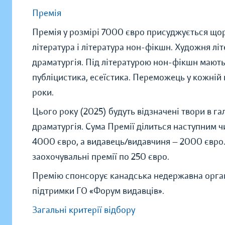
Премія
Премія у розмірі 7000 євро присуджується щор
література і літературa нон-фікшн. Художня літ
драматургія. Під літературою нон-фікшн маються
публіцистика, есеїстика. Переможець у кожній 
роки.
Цього року (2025) будуть відзначені твори в гал
драматургія. Сума Премії ділиться наступним 
4000 євро, а видавець/видавчиня — 2000 євро
заохочувальні премії по 250 євро.
Премію спонсорує канадськa недержавнa органі
підтримки ГО «Форум видавців».
Загальні критерії відбору