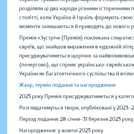
розділяли ці два народи різними історичними п
столітті, коли Україна й Ізраїль формують свою
моменти залишаються й приводять до нового р
Премія «Зустріч» (Премія) покликана спиратися
євреїв, що знайшов вираження в художній літер
присуджуватиметься щорічно за найвпливовіши
(почергово), що сприяє українсько-єврейсько
України як багатоетнічного суспільства й втілю
Жанр, термін подання та нагородження
2025 року Премія присуджуватиметься у категор
Розглядатимуться твори, опубліковані у 2023–
Період подання: 28 січня–31 березня 2025 року 
Нагородження: у жовтні 2025 року.