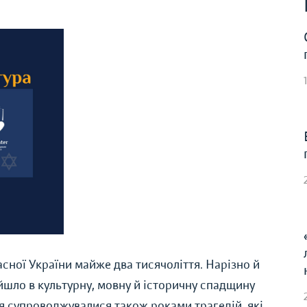
часної України майже два тисячоліття. Нарізно й
йшло в культурну, мовну й історичну спадщину
я супроводжувалися також роками трагедій, які