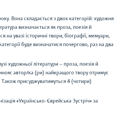
оку. Вона складається з двох категорій: художня
ература визначається як проза, поезія й
 на увазі історичні твори, біографії, мемуари,
категорії буде визначатися почергово, раз на два
узі художньої літератури — проза, поезія й
чином: автор/ка (ри) найкращого твору отримує
. Також присуджуватимуться 4 (чотири)
зація «Українсько-Єврейська Зустріч» за