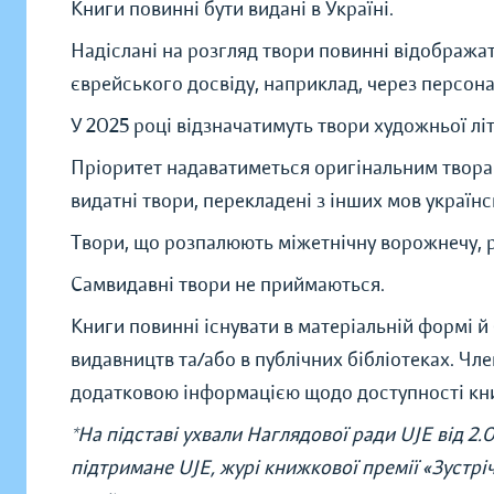
Книги повинні бути видані в Україні.
Надіслані на розгляд твори повинні відображат
єврейського досвіду, наприклад, через персона
У 2025 році відзначатимуть твори художньої літ
Пріоритет надаватиметься оригінальним твора
видатні твори, перекладені з інших мов україн
Твори, що розпалюють міжетнічну ворожнечу, р
Самвидавні твори не приймаються.
Книги повинні існувати в матеріальній формі й 
видавництв та/або в публічних бібліотеках. Чл
додатковою інформацією щодо доступності кн
*На підставі ухвали Наглядової ради UJE від 2.
підтримане UJE, журі книжкової премії «Зустрі