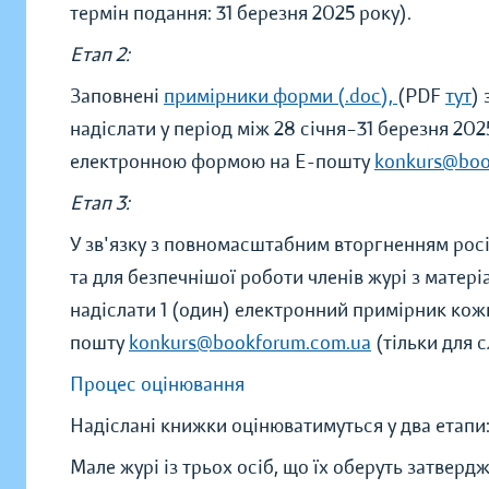
термін подання: 31 березня 2025 року).
Етап 2:
Заповнені
примірники форми (.doc),
(PDF
тут
)
надіслати у період між 28 січня–31 березня 2
електронною формою на Е-пошту
konkurs@boo
Етап 3:
У зв'язку з повномасштабним вторгненням росії
та для безпечнішої роботи членів журі з мате
надіслати 1 (один) електронний примірник кож
пошту
konkurs@bookforum.com.ua
(тільки для 
Процес оцінювання
Надіслані книжки оцінюватимуться у два етапи
Мале журі із трьох осіб, що їх оберуть затвер