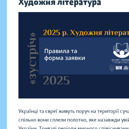
Художня література
Українці та євреї живуть поруч на території су
спільно вони сплели полотно, яке назавжди уві
України. Тривалі періоди мирного співіснуванн