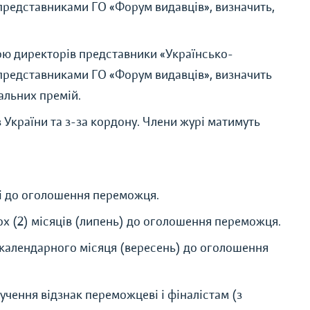
з представниками ГО «Форум видавців», визначить,
ою директорів представники «Українсько-
з представниками ГО «Форум видавців», визначить
альних премій.
з України та з-за кордону. Члени журі матимуть
ці до оголошення переможця.
х (2) місяців (липень) до оголошення переможця.
календарного місяця (вересень) до оголошення
чення відзнак переможцеві і фіналістам (з