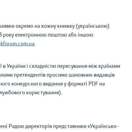
 заявки окремо на кожну книжку (українською)
025 року електронною поштою або іншою
kforum.com.ua
.
 в України і складністю пересування між країнами
ріалами претендентів просимо шановних видавців
ного конкурсного видання у форматі PDF на
службового користування).
:
джені Радою директорів представники «Українсько-