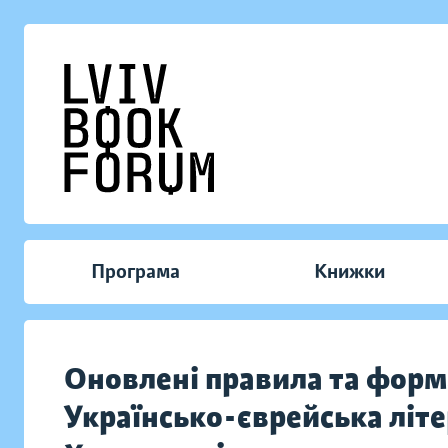
Програма
Книжки
Оновлені правила та форма
Українсько-єврейська літе