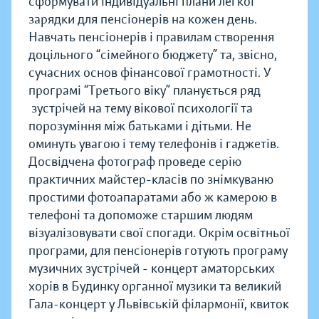
сформувати індивідуальні плани легкої
зарядки для пенсіонерів на кожен день.
Навчать пенсіонерів і правилам створення
доцільного “сімейного бюджету” та, звісно,
сучасних основ фінансової грамотності. У
програмі “Третього віку” планується ряд
зустрічей на тему вікової психології та
порозуміння між батьками і дітьми.
Не
оминуть увагою і тему телефонів і гаджетів.
Досвідчена фотограф
проведе серію
практичних майстер-класів по знімкуваню
простими фотоапаратами або ж камерою в
телефоні та допоможе старшим людям
візуалізовувати свої спогади.
Окрім освітньої
програми, для пенсіонерів готують програму
музичних зустрічей - концерт аматорських
хорів в Будинку органної музики та великий
Гала-концерт у Львівській філармонії, квиток