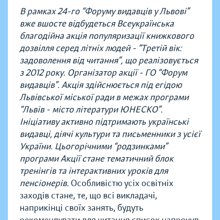
В рамках 24-го “Форуму видавців у Львові”
вже вшосте відбудеться Всеукраїнська
благодійна акція популяризації книжкового
дозвілля серед літніх людей - “Третій вік:
задоволення від читання”, що реалізовується
з 2012 року. Організатор акції - ГО “Форум
видавців”. Акція здійснюється під егідою
Львівської міської ради в межах програми
“Львів - місто літератури ЮНЕСКО”.
Ініціативу активно підтримають українські
видавці, діячі культури та письменники з усієї
України. Цьогорічними “родзинками”
програми Акції стане тематичний блок
тренінгів та інтерактивних уроків для
пенсіонерів.
Особливістю усіх освітніх
заходів стане, те, що всі викладачі,
наприкінці своїх занять, будуть
рекомендувати для читання список напрочуд