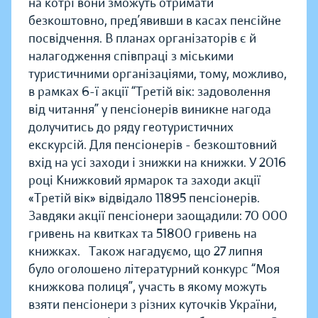
на котрі вони зможуть отримати
безкоштовно, пред’явивши в касах пенсійне
посвідчення.
В планах організаторів є й
налагодження співпраці з міськими
туристичними організаціями, тому, можливо,
в рамках 6-ї акції
“Третій вік: задоволення
від читання”
у пенсіонерів виникне нагода
долучитись до ряду геотуристичних
екскурсій.
Для пенсіонерів - безкоштовний
вхід на усі заходи і знижки на книжки. У 2016
році
Книжковий ярмарок та заходи акції
«Третій вік» відвідало 11895 пенсіонерів.
Завдяки акції пенсіонери заощадили: 70 000
гривень​
на квитках та 51800
гривень
на
книжках.
Також нагадуємо, що 27 липня
було оголошено літературний конкурс “Моя
книжкова полиця”, участь в якому можуть
взяти пенсіонери з різних куточків України,