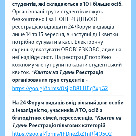
студентів, які складаються з 10 і більше осіб.
Організовані групи студентів можуть
безкоштовно і за ПОПЕРЕДНЬОЮ
реєстрацією відвідати 24 Форум видавців
лише 14 та 15 вересня, в наступні дні квитки
потрібно купувати в касі.
Електронну
скриньку вказувати ОБОВ`ЯЗКОВО, адже на
неї надійде лист.
На реєстрації потрібно
кожному члену групи показати студентський
квиток.
*Квиток на 1 день
Реєстрація
організованих груп студентів
-
https://goo.gl/forms/0sjjaD81lHEq3xpG2
На 24 Форум видаців вхід вільний для: особи
з інвалідністю, учасників АТО, осіб з
бгатодітних сімей, переселенців.
*Квиток на
1 день
Реєстрація пільгових категорій
-
https://goo.gl/forms/JFDneZbZTnRf4O5Q2