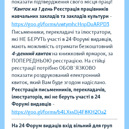
показати підтвердження свого місця праці!
*Квиток на 1 день
Реєстрація працівників
навчальних закладів та закладів культури
-
https://goo.gl/forms/uwtymhcHnpDuARPD3
Письменники, перекладачі та ілюстратори,
які НЕ БЕРУТЬ участі в 24 Форумі видавців,
мають можливість отримати безкоштовний
4-денний квиток
на книжковий ярмарок, за
ПОПЕРЕДНЬОЮ реєстрацією. На стійці
реєстрації потрібно ОБОВ`ЯЗКОВО
показати роздрукований електронний
квиток, який Вам буде згодом надіслано.
Реєстрація письменників, перекладачів,
ілюстраторів, які не беруть участі в 24
Форумі видавців
-
https://goo.gl/forms/b4LXssDj4F8KH2Oa2
На 24 Форум видаців вхід вільний для груп