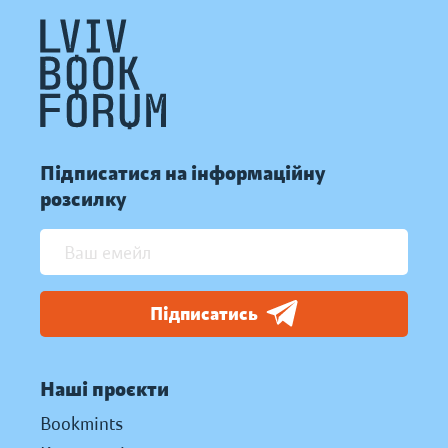
Підписатися на інформаційну
розсилку
Підписатись
Наші проєкти
Bookmints