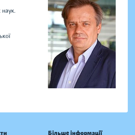
 наук.
ької
кти
Більше інформації