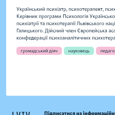
Український психіатр, психотерапевт, пси
Керівник програми Психологія Українсько
психіатрії та психотерапії Львівського на
Галицького. Дійсний член Європейська ас
конфедерації психоаналітичних психотера
громадський діяч
науковець
педаго
Підписатися на інформаційн