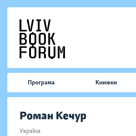
Програма
Книжки
Роман Кечур
Україна