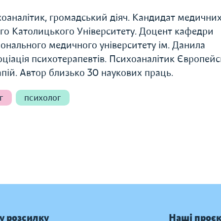
хоаналітик, громадський діяч. Кандидат медичних
го Католицького Університету. Доцент кафедри
ціонального медичного університету ім. Данила
оціація психотерапевтів. Психоаналітик Європейс
пій. Автор близько 30 наукових праць.
г
психолог
у розсилку
Наші проє