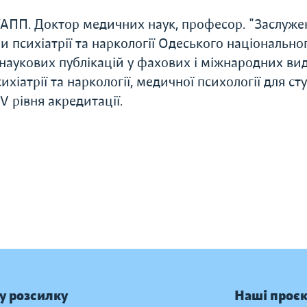
УАПП. Доктор медичних наук, професор. "Заслуже
ри психіатрії та наркології Одеського національно
наукових публікацій у фахових і міжнародних ви
ихіатрії та наркології, медичної психології для ст
V рівня акредитації.
у розсилку
Наші проє