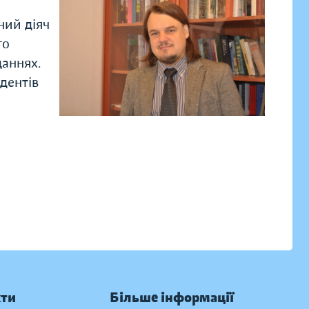
ний діяч
го
даннях.
удентів
кти
Більше інформації