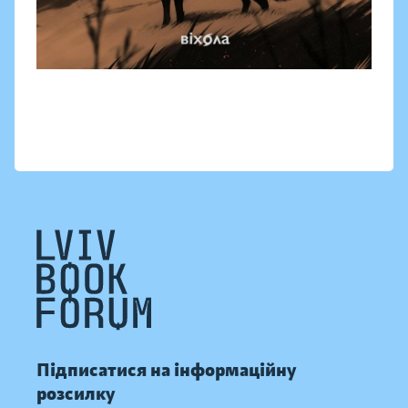
Підписатися на інформаційну
розсилку