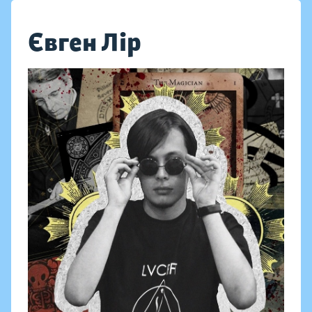
Євген Лір