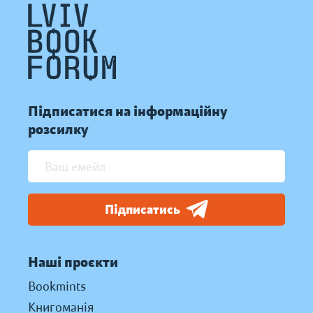
Підписатися на інформаційну
розсилку
Підписатись
Наші проєкти
Bookmints
Книгоманія