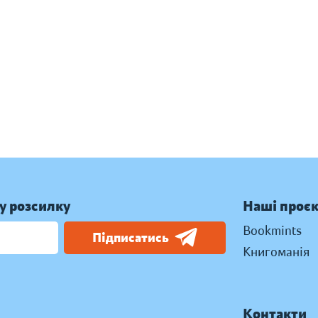
у розсилку
Наші проє
Bookmints
Підписатись
Книгоманія
Контакти