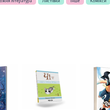
ожня література
Листівки
Інше
Комікси