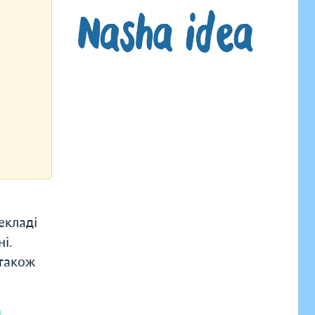
екладі
і.
 також